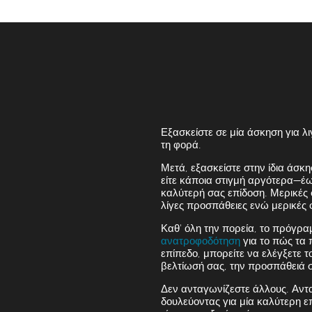
Εξασκείστε σε μία άσκηση για λ
τη φορά.
Μετά, εξασκείστε στην ίδια άσκη
είτε κάποια στιγμή αργότερα—έω
καλύτερή σας επίδοση. Μερικές 
λίγες προσπάθειες ενώ μερικές 
Καθ' όλη την πορεία, το πρόγρ
ανατροφοδότηση
για το πώς τα 
επίπεδο, μπορείτε να ελέγξετε τ
βελτίωσή σας, την προσπάθειά σ
Δεν ανταγωνίζεστε άλλους. Αντα
δουλεύοντας για μία καλύτερη 