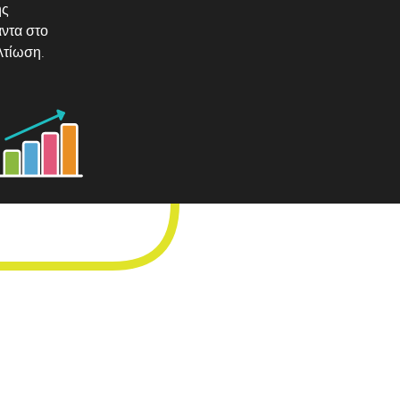
ης
άντα στο
λτίωση.