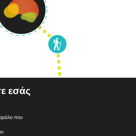
ε εσάς
παρόλο που
ον