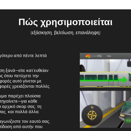
Πώς χρησιμοποιείται
(εξάσκηση, βελτίωση, επανάληψη)
ιγότερο από πέντε λεπτά
ση ξανά—είτε κατ'ευθείαν
ς ότου πετύχετε την
φορές αυτό γίνεται με
φορές χρειάζονται πολλές.
αμμα παρέχει πλούσια
πηγαίνετε—για κάθε
ο αρχικό σκορ σας, τη
ας, και πολλά άλλα.
γωνίζεστε τον εαυτό σας,
επίδοση από αυτήν που