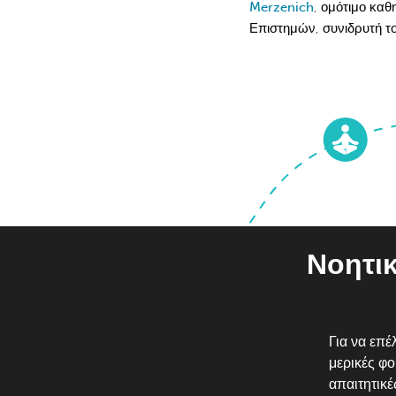
Merzenich
, ομότιμο καθ
Επιστημών, συνιδρυτή το
Νοητι
Για να επ
μερικές φο
απαιτητικ