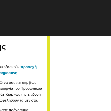
ης
που εξασκούν
προσοχή
,
οημοσύνη
.
HQ να σας πει ακριβώς
ειτουργία του Προσωπικού
άει διαρκώς την επίδοσή
 ωφελήσουν τα μέγιστα
.
κό σας πρόγραμμα,