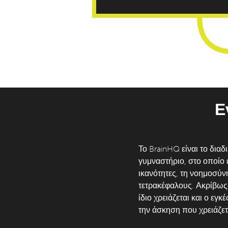
Ε
Το BrainHQ είναι το δια
γυμναστήριο, στο οποίο 
ικανότητες, τη νοημοσύνη
τετρακέφαλους.
Ακρίβως 
ίδιο χρειάζεται και ο ε
την άσκηση που χρειάζετα