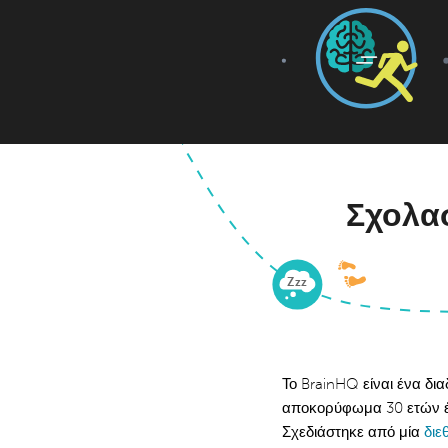
Σχολασ
Z
zz
Το BrainHQ είναι ένα δι
αποκορύφωμα 30 ετών έρε
Σχεδιάστηκε από μία
διε