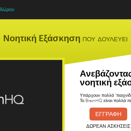
 δώρου
Νοητική Eξάσκηση
που δουλευει
Ανεβάζοντας
νοητική εξ
Υπάρχουν πολλά "παιχνίδι
Το BrainHQ είναι πολλά π
ΕΓΓΡΑΦΗ
ΔΩΡΕΑΝ ΑΣΚΗΣΕΙΣ